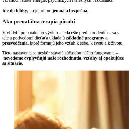
vzťahoch, strate energie, psychických i telesných ťažkostiach.
Ide do hĺbky
, no je pritom
jemná a bezpečná
.
Ako prenatálna terapia pôsobí
V období prenatálneho vývinu – teda ešte pred narodením – sa v
tele a podvedomí dieťaťa ukladajú
základné programy a
presvedčenia
, ktoré formujú jeho vzťah k sebe, k svetu a k životu.
Tieto nastavenia sa neskôr stávajú súčasťou nášho fungovania –
nevedome ovplyvňujú naše rozhodnutia, vzťahy aj opakujúce
sa situácie
.