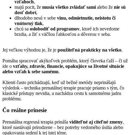
vzťahoch
,
majú pocit, že
musia všetko zvládať sami
alebo že
nie sú
dosť dobrí
,
dlhodobo nesú v sebe
vinu, odmietnutie, neistotu či
vnútorný tlak
,
chcú sa
oslobodiť od programov
, ktoré ich nevedome
brzdia, a žiť s väčšou ľahkosťou a dôverou v seba.
Jej veľkou výhodou je, že je
použiteľná prakticky na všetko
.
Pomáha spracovať akýkoľvek problém, ktorý človeka ťaží – či už
ide o
vzťahy, zdravie, financie, opakujúce sa životné situácie
alebo vzťah k sebe samému
.
Klienti často prichádzajú, keď už bežné metódy neprinášajú
výsledok – technika prenatálnej terapie pracuje priamo s tým, čo
klasické prístupy nevidia, a nachádza cestu k samotnému jadru
problému.
Čo reálne prinesie
Prenatálna regresná terapia prináša
viditeľné aj citeľné zmeny
,
ktoré nastávajú prirodzene – bez potreby vedomého úsilia alebo
opakovania sedení k tej istej téme.