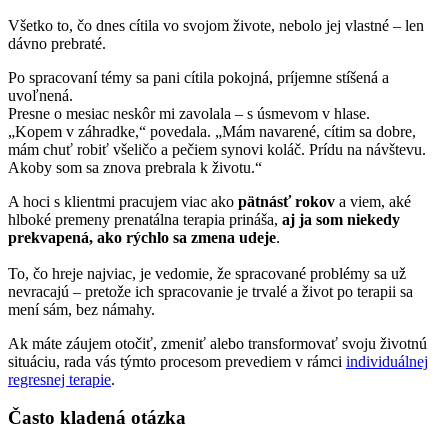
Všetko to, čo dnes cítila vo svojom živote, nebolo jej vlastné – len
dávno prebraté.
Po spracovaní témy sa pani cítila pokojná, príjemne stíšená a
uvoľnená.
Presne o mesiac neskôr mi zavolala – s úsmevom v hlase.
„Kopem v záhradke,“ povedala. „Mám navarené, cítim sa dobre,
mám chuť robiť všeličo a pečiem synovi koláč. Prídu na návštevu.
Akoby som sa znova prebrala k životu.“
A hoci s klientmi pracujem viac ako
pätnásť rokov
a viem, aké
hlboké premeny prenatálna terapia prináša,
aj ja som niekedy
prekvapená, ako rýchlo sa zmena udeje
.
To, čo hreje najviac, je vedomie, že spracované problémy sa už
nevracajú – pretože ich spracovanie je trvalé a život po terapii sa
mení sám, bez námahy.
Ak máte záujem otočiť, zmeniť alebo transformovať svoju životnú
situáciu, rada vás týmto procesom prevediem v rámci
individuálnej
regresnej terapie
.
Často kladená otázka