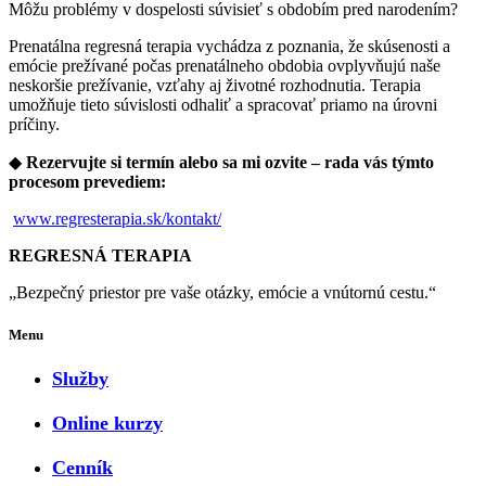
Môžu problémy v dospelosti súvisieť s obdobím pred narodením?
Prenatálna regresná terapia vychádza z poznania, že skúsenosti a
emócie prežívané počas prenatálneho obdobia ovplyvňujú naše
neskoršie prežívanie, vzťahy aj životné rozhodnutia. Terapia
umožňuje tieto súvislosti odhaliť a spracovať priamo na úrovni
príčiny.
◆
Rezervujte si termín alebo sa mi ozvite – rada vás týmto
procesom prevediem:
www.regresterapia.sk/kontakt/
REGRESNÁ TERAPIA
„Bezpečný priestor pre vaše otázky, emócie a vnútornú cestu.“
Menu
Služby
Online kurzy
Cenník