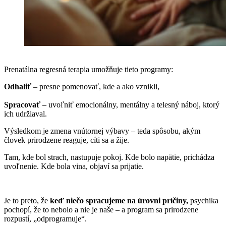
Prenatálna regresná terapia umožňuje tieto programy:
Odhaliť
– presne pomenovať, kde a ako vznikli,
Spracovať
– uvoľniť emocionálny, mentálny a telesný náboj, ktorý
ich udržiaval.
Výsledkom je zmena vnútornej výbavy – teda spôsobu, akým
človek prirodzene reaguje, cíti sa a žije.
Tam, kde bol strach, nastupuje pokoj. Kde bolo napätie, prichádza
uvoľnenie. Kde bola vina, objaví sa prijatie.
Je to preto, že
keď niečo spracujeme na úrovni príčiny,
psychika
pochopí, že to nebolo a nie je naše – a program sa prirodzene
rozpustí, „odprogramuje“.