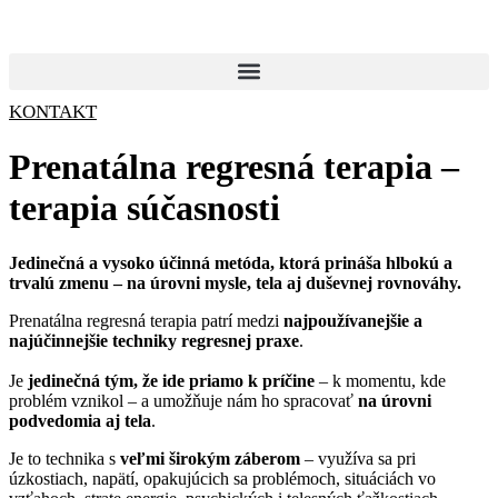
KONTAKT
Prenatálna regresná terapia –
terapia súčasnosti
Jedinečná a vysoko účinná metóda, ktorá prináša hlbokú a
trvalú zmenu – na úrovni mysle, tela aj duševnej rovnováhy.
Prenatálna regresná terapia patrí medzi
najpoužívanejšie a
najúčinnejšie techniky regresnej praxe
.
Je
jedinečná tým, že ide priamo k príčine
– k momentu, kde
problém vznikol – a umožňuje nám ho spracovať
na úrovni
podvedomia aj tela
.
Je to technika s
veľmi širokým záberom
– využíva sa pri
úzkostiach, napätí, opakujúcich sa problémoch, situáciách vo