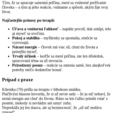
Tým, že sa spracuje samotná príčina, mení sa vnútorné prežívanie
človeka – a tým aj jeho reakcie, vnímanie a spôsob, akým žije svoj
život.
Najčastejšie prínosy po terapii:
Úľava a vnútorná ľahkosť
– napätie povolí, tlak ustúpi, telo
aj myseľ sa uvoľnia.
Pokoj a stabilita
– myšlienky sa spomalia, emócie sa
vyrovnajú.
Nárast energie
– človek má viac síl, chuti do života a
jasnejšiu myseľ.
Trvalý účinok
– keďže sa mení príčina, nie len dôsledok,
spracovaná téma sa už nevracia.
Prirodzený posun
– reakcie sa zmenia samé, bez akejkoľvek
potreby niečo dodatočne konať.
Prípad z praxe
Klientka (70) prišla na terapiu v hlbokom smútku.
Plačlivým hlasom hovorila, že si už nevie rady – že ju nič nebaví, že
nemá energiu ani chuť do života. Ráno sa len ťažko prinúti vstať z
postele, niekedy si nevládze ani umyť zuby.
Neprekáža jej len únava, ale aj bezmocnosť, že „už nič nedáva
zmysel“.