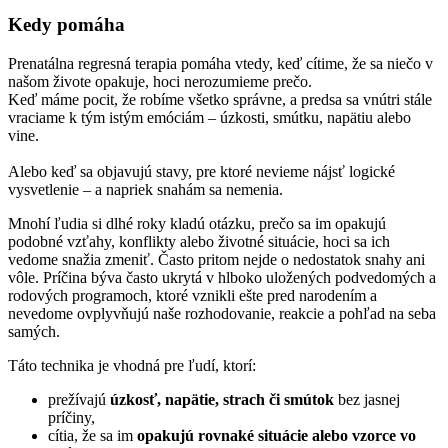
Kedy pomáha
Prenatálna regresná terapia pomáha vtedy, keď cítime, že sa niečo v
našom živote opakuje, hoci nerozumieme prečo.
Keď máme pocit, že robíme všetko správne, a predsa sa vnútri stále
vraciame k tým istým emóciám – úzkosti, smútku, napätiu alebo
vine.
Alebo keď sa objavujú stavy, pre ktoré nevieme nájsť logické
vysvetlenie – a napriek snahám sa nemenia.
Mnohí ľudia si dlhé roky kladú otázku, prečo sa im opakujú
podobné vzťahy, konflikty alebo životné situácie, hoci sa ich
vedome snažia zmeniť. Často pritom nejde o nedostatok snahy ani
vôle. Príčina býva často ukrytá v hlboko uložených podvedomých a
rodových programoch, ktoré vznikli ešte pred narodením a
nevedome ovplyvňujú naše rozhodovanie, reakcie a pohľad na seba
samých.
Táto technika je vhodná pre ľudí, ktorí:
prežívajú
úzkosť, napätie, strach či smútok
bez jasnej
príčiny,
cítia, že sa im
opakujú rovnaké situácie alebo vzorce vo