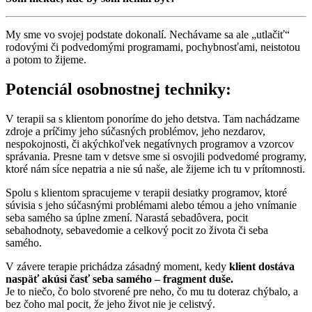
My sme vo svojej podstate dokonalí. Nechávame sa ale „utlačiť“
rodovými či podvedomými programami, pochybnosťami, neistotou
a potom to žijeme.
Potenciál osobnostnej techniky:
V terapii sa s klientom ponoríme do jeho detstva. Tam nachádzame
zdroje a príčimy jeho súčasných problémov, jeho nezdarov,
nespokojnosti, či akýchkoľvek negatívnych programov a vzorcov
správania. Presne tam v detsve sme si osvojili podvedomé programy,
ktoré nám síce nepatria a nie sú naše, ale žijeme ich tu v prítomnosti.
Spolu s klientom spracujeme v terapii desiatky programov, ktoré
súvisia s jeho súčasnými problémami alebo témou a jeho vnímanie
seba samého sa úplne zmení. Narastá sebadôvera, pocit
sebahodnoty, sebavedomie a celkový pocit zo života či seba
samého.
V závere terapie prichádza zásadný moment, kedy
klient dostáva
naspäť akúsi časť seba samého – fragment duše.
Je to niečo, čo bolo stvorené pre neho, čo mu tu doteraz chýbalo, a
bez čoho mal pocit, že jeho život nie je celistvý.