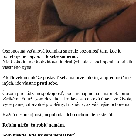
Osobnostná vzťahová technika smeruje pozornosť tam, kde ju
potrebujeme najviac –
k sebe samému
.
Nie k okoliu, nie k obviňovaniu druhých, ale k pochopeniu a prijatiu
vlastného bytia.
Ak človek nedokáže postaviť seba na prvé miesto, a uprednostňuje
iných, ide vlastne
proti sebe
.
Časom prichádza nespokojnosť, pocit nenaplnenia – napriek tomu
všetkému čo už „som dosiaho“. Pridáva sa celková únava zo života,
vyčerpanie, zdravotné problémy, frustrácia, až vážnejšie ochorenia.
Každá nespokojnosť, nepohoda alebo ochorenie je signál:
Robím niečo, čo robiť nemám.
Som niekde, kde by som nemal byť.