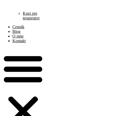
Kurz pre
terapeutov
Cenník
Blog
O mne
Kontakt