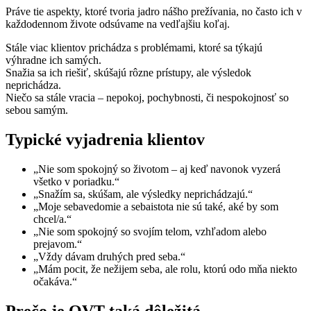
Práve tie aspekty, ktoré tvoria jadro nášho prežívania, no často ich v
každodennom živote odsúvame na vedľajšiu koľaj.
Stále viac klientov prichádza s problémami, ktoré sa týkajú
výhradne ich samých.
Snažia sa ich riešiť, skúšajú rôzne prístupy, ale výsledok
neprichádza.
Niečo sa stále vracia – nepokoj, pochybnosti, či nespokojnosť so
sebou samým.
Typické vyjadrenia klientov
„Nie som spokojný so životom – aj keď navonok vyzerá
všetko v poriadku.“
„Snažím sa, skúšam, ale výsledky neprichádzajú.“
„Moje sebavedomie a sebaistota nie sú také, aké by som
chcel/a.“
„Nie som spokojný so svojím telom, vzhľadom alebo
prejavom.“
„Vždy dávam druhých pred seba.“
„Mám pocit, že nežijem seba, ale rolu, ktorú odo mňa niekto
očakáva.“
Prečo je OVT taká dôležitá