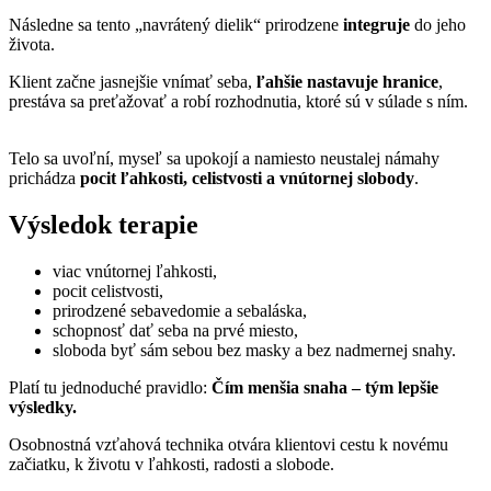
Následne sa tento „navrátený dielik“ prirodzene
integruje
do jeho
života.
Klient začne jasnejšie vnímať seba,
ľahšie nastavuje hranice
,
prestáva sa preťažovať a robí rozhodnutia, ktoré sú v súlade s ním.
Telo sa uvoľní, myseľ sa upokojí a namiesto neustalej námahy
prichádza
pocit ľahkosti, celistvosti a vnútornej slobody
.
Výsledok terapie
viac vnútornej ľahkosti,
pocit celistvosti,
prirodzené sebavedomie a sebaláska,
schopnosť dať seba na prvé miesto,
sloboda byť sám sebou bez masky a bez nadmernej snahy.
Platí tu jednoduché pravidlo:
Čím menšia snaha – tým lepšie
výsledky.
Osobnostná vzťahová technika otvára klientovi cestu k novému
začiatku, k životu v ľahkosti, radosti a slobode.