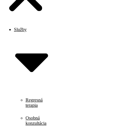
Služby
Regresná
terapia
Osobná
konzultácia